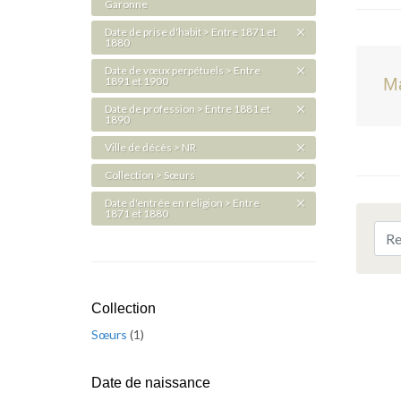
Garonne
Date de prise d'habit > Entre 1871 et
1880
Date de vœux perpétuels > Entre
1891 et 1900
M
Date de profession > Entre 1881 et
1890
Ville de décès > NR
Collection > Sœurs
Date d'entrée en religion > Entre
1871 et 1880
Collection
Sœurs
(
1
)
Date de naissance