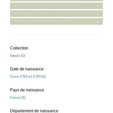
Date d'entrée en religion > Entre 1801 et 1810
Ville de décès > Toulouse
Date de prise d'habit > Entre 1801 et 1810
Collection
Sœurs
(
1
)
Date de naissance
Entre 1781 et 1790
(
1
)
Pays de naissance
France
(
1
)
Département de naissance