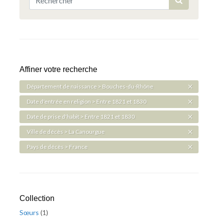
Affiner votre recherche
Département de naissance > Bouches-du-Rhône
Date d'entrée en religion > Entre 1821 et 1830
Date de prise d'habit > Entre 1821 et 1830
Ville de décès > La Canourgue
Pays de décès > France
Collection
Sœurs
(
1
)