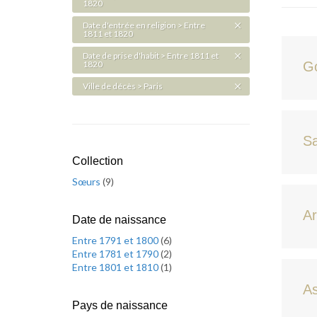
1820
Date d'entrée en religion > Entre
1811 et 1820
Date de prise d'habit > Entre 1811 et
1820
Go
Ville de décès > Paris
Sa
Collection
Sœurs
(
9
)
Ar
Date de naissance
Entre 1791 et 1800
(
6
)
Entre 1781 et 1790
(
2
)
Entre 1801 et 1810
(
1
)
As
Pays de naissance